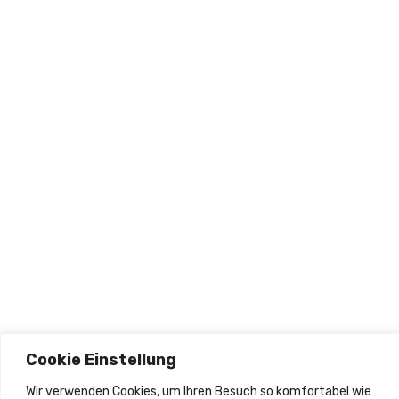
re Zufriedenheit ist unsere Priorität
MPRESSUM
ATENSCHUTZ
ontakt
+49 151 28133366
info@alamoss-reinigung.de
olgen
Cookie Einstellung
Wir verwenden Cookies, um Ihren Besuch so komfortabel wie