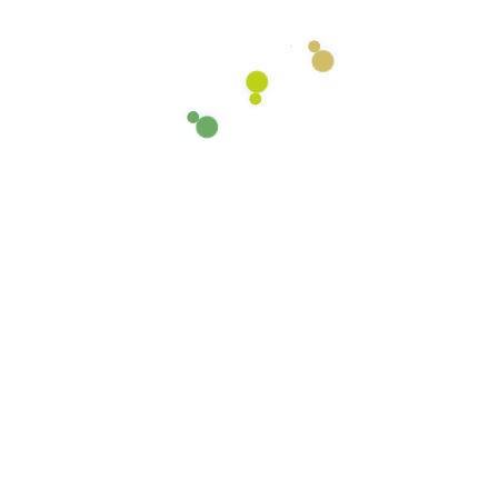
Ihre Vorteile liegen klar auf der Hand
Ihre Zufriedenheit ist
unsere Priorität
Eine langfristige Zusammenarbeit mit einem
Reinigungspartner, der Ihre Bedürfnisse an 1.
Stelle stehen hat und mit einem durchdachten
System Ihre Zufriedenheit sicherstellt.
Mehr Zeit
Geld sparen