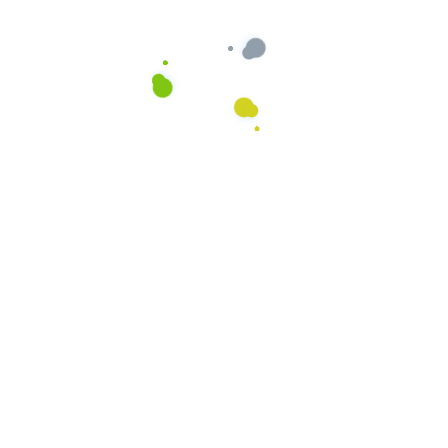
Ihre Vorteile liegen klar auf der Hand
Ihre Zufriedenheit ist
unsere Priorität
Eine langfristige Zusammenarbeit mit einem
Reinigungspartner, der Ihre Bedürfnisse an 1.
Stelle stehen hat und mit einem durchdachten
System Ihre Zufriedenheit sicherstellt.
Mehr Zeit
Geld sparen