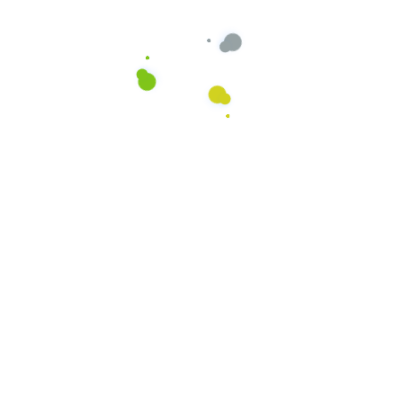
Ihre Vorteile liegen klar auf der Hand
Ihre Zufriedenheit ist
unsere Priorität
Eine langfristige Zusammenarbeit mit einem
Reinigungspartner, der Ihre Bedürfnisse an 1.
Stelle stehen hat und mit einem durchdachten
System Ihre Zufriedenheit sicherstellt.
Mehr Zeit
Geld sparen