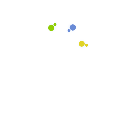
Ihre Vorteile liegen klar auf der Hand
Ihre Zufriedenheit ist
unsere Priorität
Eine langfristige Zusammenarbeit mit einem
Reinigungspartner, der Ihre Bedürfnisse an 1.
Stelle stehen hat und mit einem durchdachten
System Ihre Zufriedenheit sicherstellt.
Mehr Zeit
Geld sparen