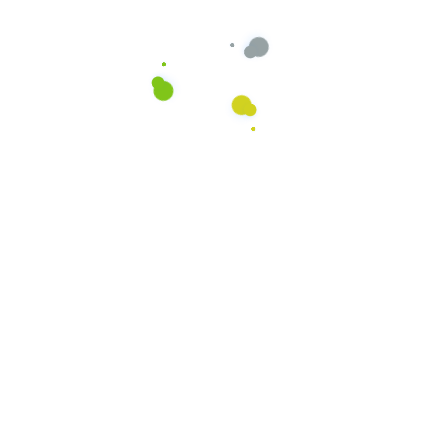
Ihre Vorteile liegen klar auf der Hand
Ihre Zufriedenheit ist
unsere Priorität
Eine langfristige Zusammenarbeit mit einem
Reinigungspartner, der Ihre Bedürfnisse an 1.
Stelle stehen hat und mit einem durchdachten
System Ihre Zufriedenheit sicherstellt.
Mehr Zeit
Geld sparen