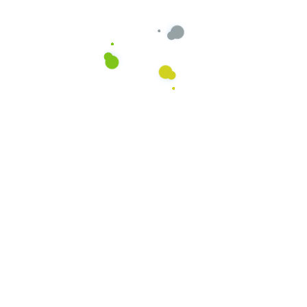
Ihre Vorteile liegen klar auf der Hand
Ihre Zufriedenheit ist
unsere Priorität
Eine langfristige Zusammenarbeit mit einem
Reinigungspartner, der Ihre Bedürfnisse an 1.
Stelle stehen hat und mit einem durchdachten
System Ihre Zufriedenheit sicherstellt.
Mehr Zeit
Geld sparen